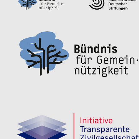
Meilensteine beim Deutschen
Spendenrat erreicht