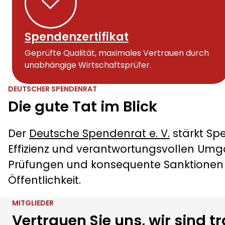
Spendenkultur in Deutschl
zum Report
Spendenzertifikat
Geprüfte Qualität, maximales Vertrauen durch
unabhängige Wirtschaftsprüfer.
DEUTSCHER SPENDENRAT
Die gute Tat im Blick
Der
Deutsche Spendenrat e. V.
stärkt Sp
Effizienz und verantwortungsvollen Umg