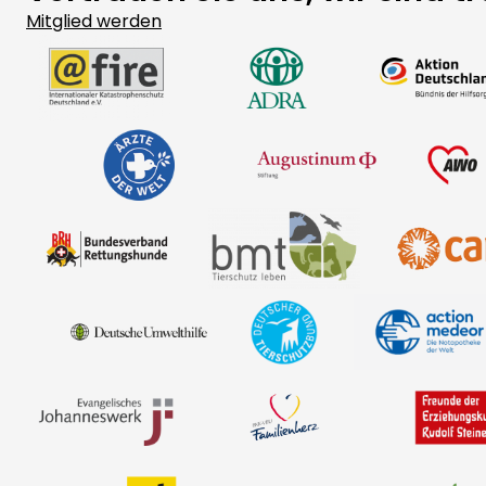
Prüfungen und konsequente Sanktionen s
Öffentlichkeit.
MITGLIEDER
Vertrauen Sie uns, wir sind t
Mitglied werden