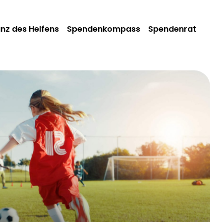
anz des Helfens
Spendenkompass
Spendenrat