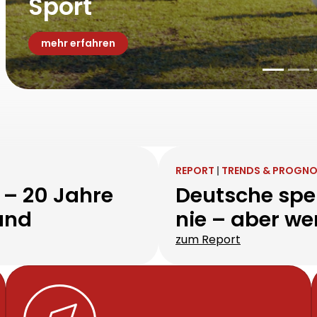
UNSERE THEMEN
Humanitäre Hilfe – For
mehr erfahren
REPORT
|
TRENDS & PROGNO
 – 20 Jahre
Deutsche spen