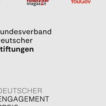
Spendenjahr 2025: Deutsche
spenden pro Anlass so viel wie nie –
aber weniger Menschen spenden