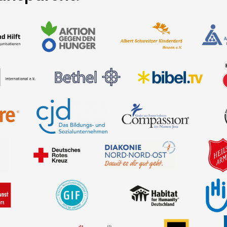
chaffen Vertrauen – für Spenderinnen un
ransparent!