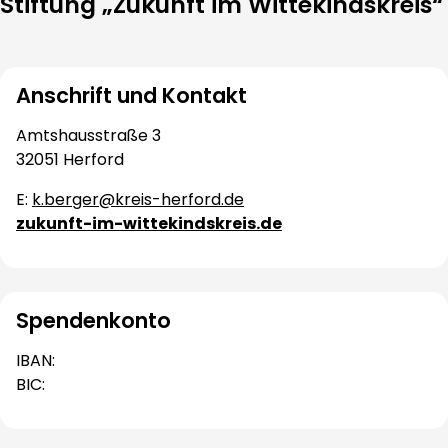
Stiftung „Zukunft im Wittekindskreis“
Anschrift und Kontakt
Amtshausstraße 3
32051 Herford
E:
k.berger@kreis-herford.de
zukunft-im-wittekindskreis.de
Spendenkonto
IBAN:
BIC: